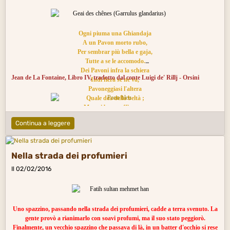
Ogni piuma una Ghiandaja
A un Pavon morto rubo,
Per sembrar più bella e gaja,
Tutte a se le accomodo.
Dei Pavoni infra la schiera
Jean de La Fontaine, Libro IV, tradotto dal conte Luigi de' Rillj - Orsini
Indi fiera se ne va,
Pavoneggiasi l'altera
Quale dea della beltà ;
Ma poi bene raffigurata
Tra le beffe e i scherni fu,
Continua a leggere
E derisa indi sbalzata
Con fischiate, in sù, e in giù.
E i Pavoni ? Ah ! Quei signori
La spennarono ben ben;
Nella strada dei profumieri
Rifuggi tra i suoi, ma fuori
Il 02/02/2016
Pur dell'uscio tratta vien.
Di Ghianadaje un stuolo fra nui
Va com'essa due piè,
Con vestir les spoglie altrui
Uno spazzino, passando nella strada dei profumieri, cadde a terra svenuto. La
Ch'egual pompa fan di sè.
gente provò a rianimarlo con soavi profumi, ma il suo stato peggiorò.
Di plagiario il nome a questo ;
Finalmente, un vecchio spazzino che passava di là, in un batter d'occhio si rese
Taccio : di ognun qui pensi a sè