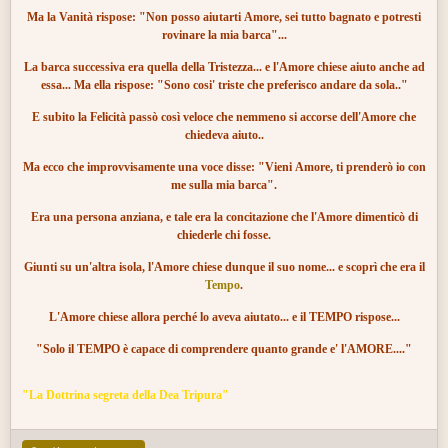
Ma la Vanità rispose: "Non posso aiutarti Amore, sei tutto bagnato e potresti
rovinare la mia barca"...
La barca successiva era quella della Tristezza... e l'Amore chiese aiuto anche ad
essa... Ma ella rispose: "Sono cosi' triste che preferisco andare da sola.."
E subito la Felicità passò così veloce che nemmeno si accorse dell'Amore che
chiedeva aiuto..
Ma ecco che improvvisamente una voce disse: "Vieni Amore, ti prenderò io con
me sulla mia barca".
Era una
persona anziana
, e tale era la concitazione che l'Amore dimenticò di
chiederle chi fosse.
Giunti su un'altra isola, l'Amore chiese dunque il suo nome... e scoprì che era il
Tempo
.
L'Amore chiese allora perché lo aveva aiutato... e il TEMPO rispose...
"Solo il TEMPO è capace di comprendere quanto grande e' l'AMORE...."
"La Dottrina segreta della Dea​ Tripura"