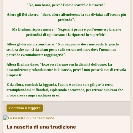
"No, non basta, perchè l'uomo scaverà e la troverà".
Allora gli Dei dissero: "Bene, allora affonderemo la sua divinità nell'oceano più
profondo".
Ma Brahma rispose ancora: "No,perchè prima o poi l'uomo esplorerà le
profondità di ogni oceano e la riporterà in superficie".
Allora gli dei minori conclusero: "Non sappiamo dove nasconderla, perchè
sembra che non ci sia alcun posto sulla terra o nel mare dove l'uomo non
potrebbe eventualmente raggiungerla".
Allora Brahma disse: "Ecco cosa faremo con la divinità dell'uomo. La
nasconderemo profondamente in lui stesso, perchè non penserà mai di cercarla
proprio lì".
E da allora, conclude la leggenda, l'uomo è andato su e giù per la terra,
arrampicandosi, tuffandosi, esplorando e scavando, per cercare qualcosa che
invece aveva sempre acchiusa in sè.
Continua a leggere
La nascita di una tradizione