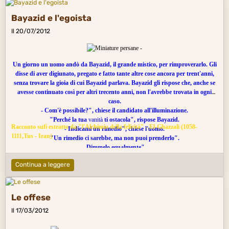
saggezza
, luce risplendente nel firmamento della tua
Bayazid e l'egoista
generazione, frutto sull'albero dell'
umiltà
.
Il 20/07/2012
Un giorno un uomo andò da Bayazid, il grande mistico, per rimproverarlo. Gli
disse di aver digiunato, pregato e fatto tante altre cose ancora per trent'anni,
senza trovare la gioia di cui Bayazid parlava. Bayazid gli rispose che, anche se
avesse continuato così per altri trecento anni, non l'avrebbe trovata in ogni
caso.
- Com'è possibile?", chiese il candidato all'illuminazione.
"Perché la tua
vanità
ti ostacola", rispose Bayazid.
Racconto sufi estratto da "l'Alchimia della felicità" - El-Ghazzali (1058-
- Indicami un rimedio", chiese l'uomo.
1111,Tus - Iran)
"Un rimedio ci sarebbe, ma non puoi prenderlo".
- Dimmelo egualmente".
Allora Bayazid disse: "Va' dal barbiere e fatti radere la tua venerabile barba.
Continua a leggere
Togliti tutti i vestiti e cingiti i fianchi con una corda. Riempi un sacchetto di
noci, appendilo al collo e mettiti sulla piazza del mercato gridando: "Una noce a
ogni monello che mi darà un colpo alla nuca". Infine, presentati a corte
affinché i giudici possano vederti".
Le offese
- Ma non posso fare tutto ciò ! Ti prego, dammi qualche altra cosa che possa
Il 17/03/2012
avere lo stesso effetto.
"Questo è il primo e unico passo", disse Bayazid. "Ti avevo già detto che non