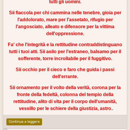
tutti gli uomini.
Sii fiaccola per chi cammina nelle tenebre, gioia per
l'
addolorato
, mare per l'assetato,
rifugio
per
l'angosciato, alleato e difensore per la vittima
dell'oppressione.
Fa' che l'integrità e la rettitudine contraddistinguano
tutti i tuoi atti. Sii asilo per l'estraneo, balsamo per il
sofferente, torre incrollabile per il fuggitivo.
Sii occhio per il cieco e faro che guida i passi
dell'errante.
Sii ornamento per il volto della
verità
, corona per la
fronte della fedeltà, colonna del tempio della
rettitudine, alito di vita per il corpo dell'umanità,
vessillo per le schiere della giustizia, astro
sull'orizzonte della virtù, rugiada per il terreno del
Continua a leggere
cuore umano, arca sull'oceano del
sapere
, sole nel
cielo della munificenza, gemma sul diadema della