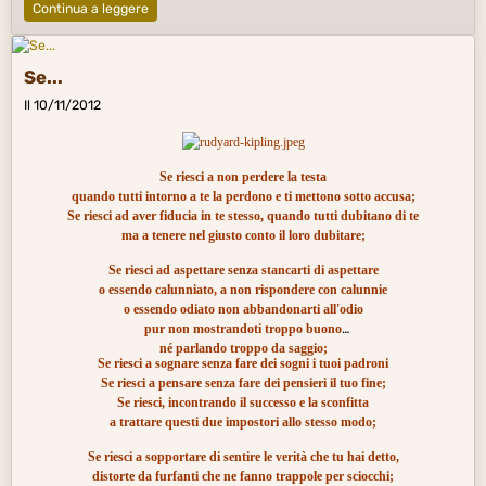
Continua a leggere
Se...
Il 10/11/2012
Se riesci a non perdere la testa
quando tutti intorno a te la perdono e ti mettono sotto accusa;
Se riesci ad aver fiducia in te stesso, quando tutti dubitano di te
ma a tenere nel giusto conto il loro dubitare;
Se riesci ad aspettare senza stancarti di aspettare
o essendo calunniato, a non rispondere con calunnie
o essendo odiato non abbandonarti all'odio
pur non mostrandoti troppo buono
né parlando troppo da saggio;
Se riesci a sognare senza fare dei sogni i tuoi padroni
Se riesci a pensare senza fare dei pensieri il tuo fine;
Se riesci, incontrando il successo e la sconfitta
a trattare questi due impostori allo stesso modo;
Se riesci a sopportare di sentire le verità che tu hai detto,
distorte da furfanti che ne fanno trappole per sciocchi;