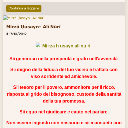
Continua a leggere
Mīrzā Ḥusayn-ʿAlī Nūrī
Il 17/10/2012
Sii generoso nella prosperità e grato nell'avversità.
Sii degno della
fiducia
del tuo vicino e trattalo con
viso sorridente ed amichevole.
Sii tesoro per il povero, ammonitore per il
ricco
,
risposta al grido del bisognoso, custode della santità
della tua promessa.
Sii
equo
nel giudicare e cauto nel
parlare
.
Non essere ingiusto con nessuno e sii mansueto con