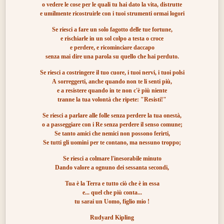
o vedere le cose per le quali tu hai dato la vita, distrutte
e umilmente ricostruirle con i tuoi strumenti ormai logori
Se riesci a fare un solo fagotto delle tue fortune,
e rischiarle in un sol colpo a testa o croce
e perdere, e ricominciare daccapo
senza mai dire una parola su quello che hai perduto.
Se riesci a costringere il tuo cuore, i tuoi nervi, i tuoi polsi
A sorreggerti, anche quando non te li senti più,
e a resistere quando in te non c'è più niente
tranne la tua volontà che ripete: "Resisti!"
Se riesci a parlare alle folle senza perdere la tua onestà,
o a passeggiare con i Re senza perdere il senso comune;
Se tanto amici che nemici non possono ferirti,
Se tutti gli uomini per te contano, ma nessuno troppo;
Se riesci a colmare l'inesorabile minuto
Dando valore a ognuno dei sessanta secondi,
Tua è la Terra e tutto ciò che è in essa
e... quel che più conta...
tu sarai un Uomo, figlio mio !
Rudyard Kipling