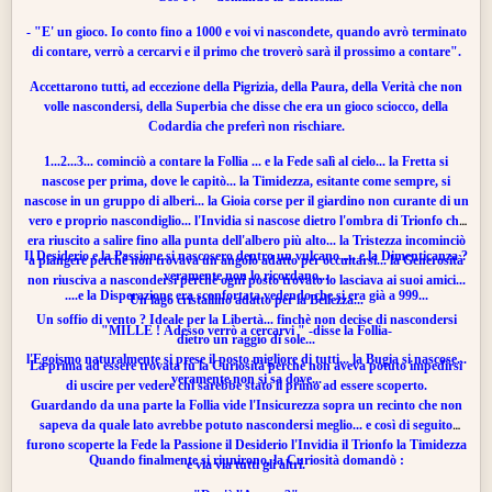
- "E' un gioco. Io conto fino a 1000 e voi vi nascondete, quando avrò terminato
di contare, verrò a cercarvi e il primo che troverò sarà il prossimo a contare".
Accettarono tutti, ad eccezione della Pigrizia, della
Paura
, della
Verità
che non
volle nascondersi, della
Superbia
che disse che era un gioco sciocco, della
Codardia che preferì non rischiare.
1...2...3... cominciò a contare la Follia ... e la Fede salì al cielo... la Fretta si
nascose per prima, dove le capitò... la Timidezza, esitante come sempre, si
nascose in un gruppo di alberi... la Gioia corse per il giardino non curante di un
vero e proprio nascondiglio... l'
Invidia
si nascose dietro l'ombra di Trionfo che
era riuscito a salire fino alla punta dell'albero più alto... la
Tristezza
incominciò
Il
Desiderio
e la Passione si nascosero dentro un vulcano .... e la Dimenticanza ?
a piangere perchè non trovava un angolo adatto per occultarsi... la Generosità
veramente non lo ricordano...
non riusciva a nascondersi perchè ogni posto trovato lo lasciava ai suoi amici...
....e la Disperazione era sconfortata vedendo che si era già a 999...
Un lago cristallino adatto per la Bellezza...
Un soffio di vento ? Ideale per la
Libertà
... finchè non decise di nascondersi
"MILLE ! Adesso verrò a cercarvi " -disse la Follia-
dietro un raggio di sole...
l'Egoismo naturalmente si prese il posto migliore di tutti... la Bugia si nascose...
La prima ad essere trovata fu la Curiosità perchè non aveva potuto impedirsi
veramente non si sa dove...
di uscire per vedere chi sarebbe stato il primo ad essere scoperto.
Guardando da una parte la Follia vide l'Insicurezza sopra un recinto che non
sapeva da quale lato avrebbe potuto nascondersi meglio... e così di seguito
furono scoperte la Fede la Passione il Desiderio l'Invidia il Trionfo la Timidezza
Quando finalmente si riunirono, la Curiosità domandò :
e via via tutti gli altri.