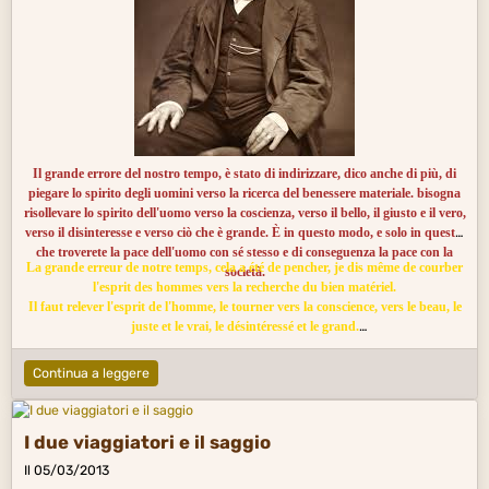
Il grande errore del nostro tempo, è stato di indirizzare, dico anche di più, di
piegare lo spirito degli uomini verso la ricerca del benessere materiale. bisogna
risollevare lo spirito dell'uomo verso la coscienza, verso il bello, il giusto e il vero,
verso il disinteresse e verso ciò che è grande. È in questo modo, e solo in questo,
che troverete la pace dell'uomo con sé stesso e di conseguenza la pace con la
La grande erreur de notre temps, cela a été de pencher, je dis même de courber
società.
l'esprit des hommes vers la recherche du bien matériel.
Il faut relever l'esprit de l'homme, le tourner vers la conscience, vers le beau, le
juste et le vrai, le désintéressé et le grand.
C'est là, et seulement là que vous trouverez la paix de l'homme avec lui-même et
par conséquent avec la société.
Continua a leggere
I due viaggiatori e il saggio
Il 05/03/2013