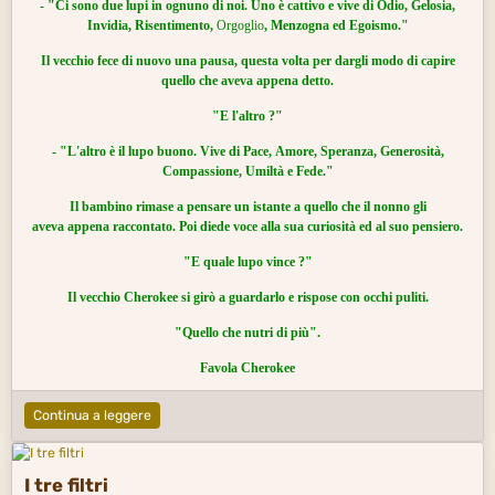
- "Ci sono due lupi in ognuno di noi.
Uno è cattivo e vive di
Odio
, Gelosia,
Invidia
,
Risentimento
,
Orgoglio
,
Menzogna
ed Egoismo."
Il vecchio fece di nuovo una pausa, questa volta per dargli modo
di capire
quello che aveva appena detto.
"E l'altro ?"
- "L'altro è il lupo buono.
Vive di Pace,
Amore
,
Speranza
, Generosità,
Compassione, Umiltà e
Fede
.
"
Il bambino rimase a pensare un istante a quello che il nonno gli
aveva appena raccontato. Poi diede voce alla sua curiosità ed al suo pensiero.
"E quale lupo vince ?"
Il vecchio Cherokee si girò a guardarlo e rispose con occhi puliti.
"Quello che nutri di più".
Favola Cherokee
Continua a leggere
I tre filtri