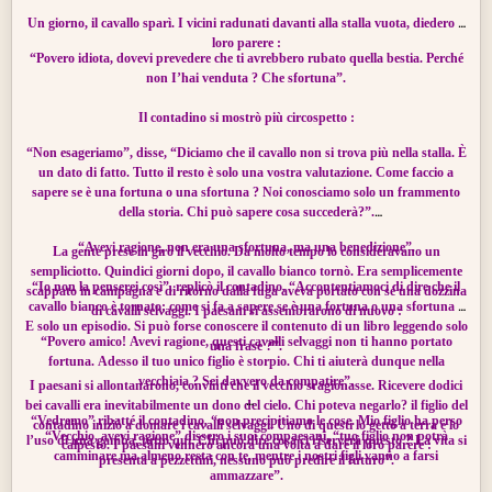
altra soluzione, per scampare al pericolo, che l'esodo in massa. E fu così che le
Un giorno, il cavallo sparì. I vicini radunati davanti alla stalla vuota, diedero il
due metà della città si spopolarono.
loro parere :
“Povero idiota, dovevi prevedere che ti avrebbero rubato quella bestia. Perché
Sono passati secoli, da allora, e la città è tuttora deserta. Nelle vicinanze sono
non I’hai venduta ? Che sfortuna”.
sorti due villaggi. Ognuno ha la propria tradizione, che racconta come molto
tempo prima il villaggio era stato fondato da una colonia giunta da una città
Il contadino si mostrò più circospetto :
condannata, grazie a un felice esodo che le aveva permesso di scampare a un
“Non esageriamo”, disse, “Diciamo che il cavallo non si trova più nella stalla. È
male sconosciuto.
un dato di fatto. Tutto il resto è solo una vostra valutazione. Come faccio a
sapere se è una fortuna o una sfortuna ? Noi conosciamo solo un frammento
Idries Shah "I Raconti dei dervicsci" : tratto da "Segreti dei Reclusi"
della storia. Chi può sapere cosa succederà?”.
di Sheikh Qalandar Shah
“Avevi ragione, non era una sfortuna, ma una benedizione”.
La gente prese in giro il vecchio. Da molto tempo lo consideravano un
sempliciotto. Quindici giorni dopo, il cavallo bianco tornò. Era semplicemente
“Io non la penserei così”, replicò il contadino. “Accontentiamoci di dire che il
scappato in campagna e di ritorno dalla fuga aveva portato con sé una dozzina
cavallo bianco è tornato; come si fa a sapere se è una fortuna o una sfortuna ?
di cavalli selvaggi.
I paesani si assembrarono di nuovo :
E solo un episodio. Si può forse conoscere il contenuto di un libro leggendo solo
“Povero amico! Avevi ragione, questi cavalli selvaggi non ti hanno portato
una frase ?”.
fortuna. Adesso il tuo unico figlio è storpio. Chi ti aiuterà dunque nella
vecchiaia ? Sei davvero da compatire”.
I paesani si allontanarono, convinti che il vecchio sragionasse. Ricevere dodici
bei cavalli era inevitabilmente un dono del cielo. Chi poteva negarlo? il figlio del
“Vedremo” ribatté il contadino, “non precipitiamo le cose. Mio figlio ha perso
contadino iniziò a domare i cavalli selvaggi. Uno di questi lo gettò a terra e lo
“Vecchio, avevi ragione” dissero i suoi compaesani, “tuo figlio non potrà
l’uso di una gamba, tutto qui. Chi può dire cosa ci riserverà questo ? La vita si
calpestò. I paesani vennero ancora una volta a dare il loro parere :
camminare ma almeno resta con te, mentre i nostri figli vanno a farsi
presenta a pezzettini, nessuno può predire il futuro”.
ammazzare”.