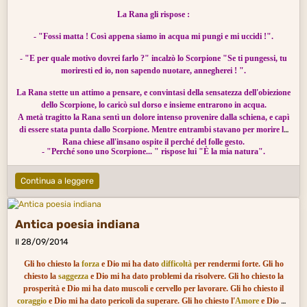
La Rana gli rispose :
- "Fossi matta ! Così appena siamo in acqua mi pungi e mi uccidi !".
- "E per quale motivo dovrei farlo ?" incalzò lo Scorpione "Se ti pungessi, tu
moriresti ed io, non sapendo nuotare, annegherei ! ".
La Rana stette un attimo a pensare, e convintasi della sensatezza dell'obiezione
dello Scorpione, lo caricò sul dorso e insieme entrarono in acqua.
A metà tragitto la Rana sentì un dolore intenso provenire dalla schiena, e capì
di essere stata punta dallo Scorpione. Mentre entrambi stavano per morire la
Rana chiese all'insano ospite il perché del folle gesto.
- "Perché sono uno Scorpione... " rispose lui "È la mia natura".
Continua a leggere
Antica poesia indiana
Il 28/09/2014
Gli ho chiesto la
forza
e Dio mi ha dato
difficoltà
per rendermi forte. Gli ho
chiesto la
saggezza
e Dio mi ha dato problemi da risolvere. Gli ho chiesto la
prosperità e Dio mi ha dato muscoli e cervello per lavorare. Gli ho chiesto il
coraggio
e Dio mi ha dato pericoli da superare. Gli ho chiesto l'
Amore
e Dio mi