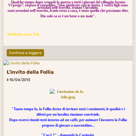
Qualche tempo dopo scoppiò la guerra e tutti i giovani del villaggio furono
Vi prego”, rispose il contadino, “non giudicate così in fretta. I vostri figli sono
arruolati nell’esercito, tranne l’invalido.
stati arruolati nell’esercito, il mio resta a casa, è tutto quello che possiamo dire.
Dio solo sa se è un bene o un male".
Attribuito a Lao Tzu
Continua a leggere
L'invito della Follia
Il 10/04/2013
"Tanto tempo fa, la
Follia
decise di invitare tutti i sentimenti, le qualità e i
difetti per un'insolita riunione conviviale.
Dopo essersi riuniti tutti intorno ad un caffè, per animare l'incontro la Follia
propose di giocare a nascondino...
"Cos'è ?" - domandò la Curiosità.