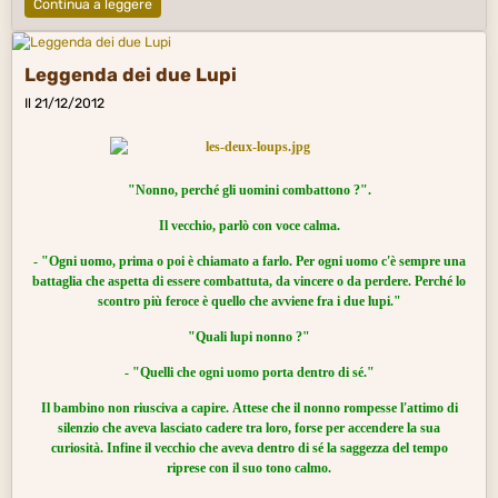
Continua a leggere
Leggenda dei due Lupi
Il 21/12/2012
"Nonno, perché gli uomini combattono ?".
Il vecchio, parlò con voce calma.
- "Ogni uomo, prima o poi è chiamato a farlo.
Per ogni uomo c'è sempre
una
battaglia che aspetta di essere combattuta,
da vincere o da perdere. Perché lo
scontro più feroce
è quello che avviene fra i due lupi."
"Quali lupi nonno ?"
- "Quelli che ogni uomo porta dentro di sé."
Il bambino non riusciva a capire.
Attese che il nonno rompesse l'attimo di
silenzio che aveva
lasciato cadere tra loro, forse per accendere la sua
curiosità.
Infine il vecchio che aveva dentro di sé la saggezza
del tempo
riprese
con il suo tono calmo.