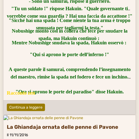
- Sono un samurai, rispose il guerriero.
"Tu un soldato !" rispose Hakuin. "Quale governante ti
vorrebbe come sua guardia ? Hai una faccia da accattone !"
"Sicché hai una spada ! Come niente la tua arma è troppo
smussata per tagliarmi la testa."
Nobushige montò così in collera che fece per snudare la
spada, ma Hakuin continuò :
Mentre Nobushige snudava la spada, Hakuin osservò :
"Qui si aprono le porte dell’inferno !"
A queste parole il samurai, comprendendo l’insegnamento
del maestro, rimise la spada nel fodero e fece un inchino.
"Ora si aprono le porte del paradiso" disse Hakuin.
Racconto zen
Continua a leggere
La Ghiandaja ornata delle penne di Pavone
Il 11/11/2016