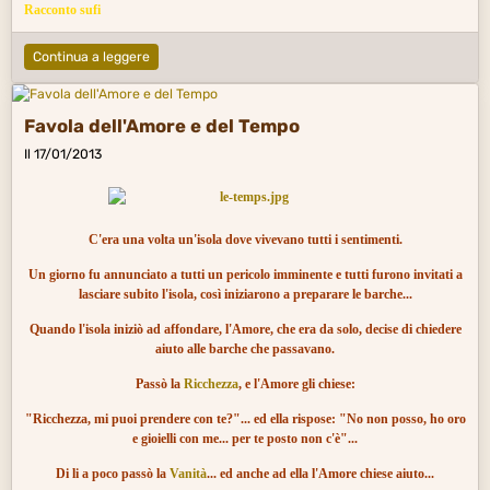
Racconto sufi
Continua a leggere
Favola dell'Amore e del Tempo
Il 17/01/2013
C'era una volta un'isola dove vivevano tutti i sentimenti.
Un giorno fu annunciato a tutti un pericolo imminente e tutti furono invitati a
lasciare subito l'isola, così iniziarono a preparare le barche...
Quando l'isola iniziò ad affondare, l'Amore, che era da solo, decise di chiedere
aiuto alle barche che passavano.
Passò la
Ricchezza
, e l'Amore gli chiese:
"Ricchezza, mi puoi prendere con te?"... ed ella rispose: "No non posso, ho oro
e gioielli con me... per te posto non c'è"...
Di li a poco passò la
Vanità
... ed anche ad ella l'Amore chiese aiuto...