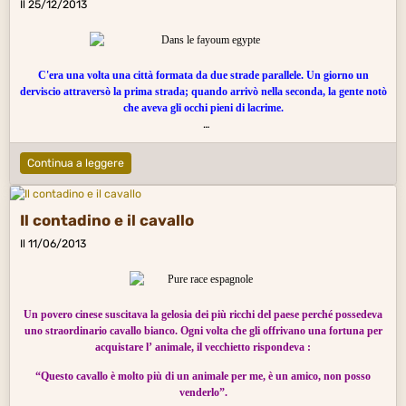
Il 25/12/2013
C'era una volta una città formata da due strade parallele. Un giorno un
derviscio attraversò la prima strada; quando arrivò nella seconda, la gente notò
che aveva gli occhi pieni di lacrime.
"Qualcuno è morto nell'altra strada!", si udì gridare.
Continua a leggere
Ben presto tutti i bambini dei dintorni si misero a gridare la stessa cosa.
Ciò che era avvenuto, in realtà, era che il derviscio aveva appena sbucciato delle
cipolle. La notizia si diffuse ben presto anche nella prima strada, e gli adulti
Il contadino e il cavallo
delle due strade erano talmente afflitti e impauriti (perché ognuno aveva dei
parenti dall'altra parte) che non osavano approfondire la causa di
Il 11/06/2013
quell'agitazione.
Un saggio cercò di ragionare con le persone delle due strade e chiese loro perché
non si informavano gli uni con gli altri. Troppo sconvolti per sapere ciò che
volevano, alcuni dichiararono : "Per quanto ne sappiamo, c'è una pestilenza
Un povero cinese suscitava la gelosia dei più ricchi del paese perché possedeva
micidiale nell'altra strada".
uno straordinario cavallo bianco. Ogni volta che gli offrivano una fortuna per
Queste voci si sparsero a loro volta come il vento, al punto che gli abitanti di
acquistare l’ animale, il vecchietto rispondeva :
ciascuna delle due strade furono convinti che gli altri erano condannati a una
morte sicura.
“Questo cavallo è molto più di un animale per me, è un amico, non posso
venderlo”.
Quando la calma si fu in qualche modo ristabilita, le due comunità non videro