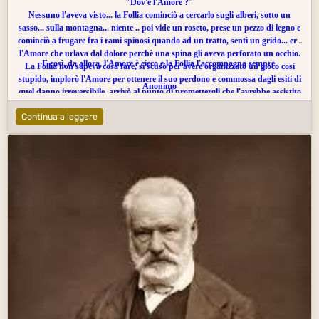
"Dov'è l'
Amore
?"
Nessuno l'aveva visto... la Follia cominciò a cercarlo sugli alberi, sotto un
sasso... sulla montagna... niente .. poi vide un roseto, prese un pezzo di legno e
cominciò a frugare fra i rami spinosi quando ad un tratto, sentì un grido... era
l'Amore che urlava dal dolore perchè una spina gli aveva perforato un occhio.
E così, da allora, l'Amore è cieco e la Follia l'accompagna sempre.
La Follia non sapeva cosa fare, si scusò per avere organizzato un gioco così
stupido, implorò l'Amore per ottenere il suo perdono e commossa dagli esiti di
Anonimo
quel danno irreversibile, arrivò al punto di promettergli che l'avrebbe assistito
per sempre.
Continua a leggere
L'Amore, rincuorato, accettò la promessa e quelle scuse così sincere...