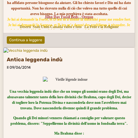
ha affidato persone bisognose da aiutare. Gli ho chiesto favori e Dio mi ha dato
opportunità. Non ho ricevuto nulla di ciò che volevo ma tutto quello di cui
avevo bisogno. La mia preghiera è stata ascoltata.
John Day Fossil Beds - Oregon
Je lui ai demandé la Force, et D-ieu m'a donné la difficulté pour me rendre fort.
Je lui ai demandé la Sagesse, et D-ieu m'a donné des problèmes à résoudre. Je
Deserti
Stati Uniti-Canada video e foto
La Fede e la Religione
lui ai demandé la Prospérité, et D-ieu m'a donné des muscles et un cerveau
pour travailler. Je lui ai demandé du Courage, et D-ieu m'a donné des dangers
Continua a leggere
à surmonter. Je lui ai demandé l'Amour, et D-ieu m'a confié la tâche d'aider les
nécessiteux. Je lui ai demandé des Faveurs, et D-ieu m'a donné des
opportunités. Je n'ai rien reçu de ce que je voulais, mais j'ai obtenu tout ce
dont j'avais besoin. Ma prière a été entendue.
Antica leggenda indù
Il 09/06/2014
Una vecchia leggenda indù dice che un tempo gli uomini erano degli Dei, ma
abusavano talmente tanto della loro divinità che Brahma, capo degli Dei, decise
di togliere loro la Potenza Divina e nasconderla dove non l'avrebbero mai
trovata. Dove nasconderla divenne quindi il grande problema.
Quando gli Dei minori vennero chiamati a consiglio per valutare questo
problema, dissero: "Seppelliremo la divinità dell'uomo in fondoalla terra".
Ma Brahma disse :