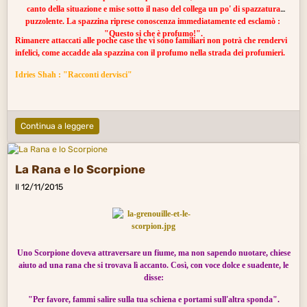
canto della situazione e mise sotto il naso del collega un po' di spazzatura
Io non voglio essergli infesto ;
puzzolente. La spazzina riprese conoscenza immediatamente ed esclamò :
Briga tal, non mia non è.
"Questo si che è profumo!".
Rimanere attaccati alle poche case the vi sono familiari non potrà che rendervi
infelici, come accadde ala spazzina con il profumo nella strada dei profumieri.
​Idries Shah : "Racconti dervisci"
Continua a leggere
La Rana e lo Scorpione
Il 12/11/2015
Uno Scorpione doveva attraversare un fiume, ma non sapendo nuotare, chiese
aiuto ad una rana che si trovava lì accanto. Così, con voce dolce e suadente, le
disse:
"Per favore, fammi salire sulla tua schiena e portami sull'altra sponda".