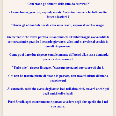
"Com'erano gli abitanti della città da cui vieni ?"
- Erano buoni, generosi, ospitali, onesti. Avevo tanti amici e ho fatto molta
fatica a lasciarli !
"Anche gli abitanti di questa città sono così!", rispose il vecchio saggio.
Un mercante che aveva portato i suoi cammelli all'abbeveraggio aveva udito le
conversazioni e quando il secondo giovane si allontanò si rivolse al vecchio in
tono di rimprovero :
- Come puoi dare due risposte completamente differenti alla stessa domanda
posta da due persone ?
"Figlio mio", rispose il saggio, "ciascuno porta nel suo cuore ciò che è.
Chi non ha trovato niente di buono in passato, non troverà niente di buono
neanche qui.
Al contrario, colui che aveva degli amici leali nell'altra città, troverà anche qui
degli amici leali e fedeli.
Perché, vedi, ogni essere umano è portato a vedere negli altri quello che è nel
suo cuore.