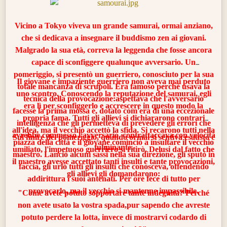
l'avresti fatto. Pertanto, non puoi essere curato".
Vicino a Tokyo viveva un grande samurai, ormai anziano,
Nella sua Alchimia della felicità, El-Ghazzali vuole sottolineare, con questa
che si dedicava a insegnare il buddismo zen ai giovani.
parabola, il concetto che ha sempre sostenuto e cioè: per quanto si possa essere
sinceri, sia ai propri occhi che a quelli altrui, nella ricerca della verità, in realtà
Malgrado la sua età, correva la leggenda che fosse ancora
si può essere motivati dalla vanità o dall'egoismo, caratteristiche che sono di
capace di sconfiggere qualunque avversario. Un
totale ostacolo all'apprendimento.
pomeriggio, si presentò un guerriero, conosciuto per la sua
Il giovane e impaziente guerriero non aveva mai perduto
totale mancanza di scrupoli. Era famoso perché usava la
uno scontro. Conoscendo la reputazione del samurai, egli
tecnica della provocazione:aspettava che l'avversario
era lì per sconfiggerlo e accrescere in questo modo la
facesse la prima mossa e, dotato com'era di una eccezionale
propria fama. Tutti gli allievi si dichiararono contrari
intelligenza che gli permetteva di prevedere gli errori che
all'idea, ma il vecchio accettò la sfida. Si recarono tutti nella
avrebbe commesso l'avversario, contrattaccava con velocità
Sul finire del pomeriggio, quando ormai si sentiva esausto e
piazza della città e il giovane cominciò a insultare il vecchio
fulminante.
umiliato
, l'impetuoso guerriero si ritirò. Delusi dal fatto che
maestro. Lanciò alcuni sassi nella sua direzione, gli sputò in
il maestro avesse accettato tanti insulti e tante provocazioni,
faccia, gli urlò tutti gli insulti che conosceva, offendendo
gli allievi gli domandarono:
addirittura i suoi antenati. Per ore fece di tutto per
provocarlo, ma il vecchio si mantenne impassibile.
"Come avete potuto sopportare tante indegnità? Perché
non avete usato la vostra spada,pur sapendo che avreste
potuto perdere la lotta, invece di mostrarvi
codardo
di