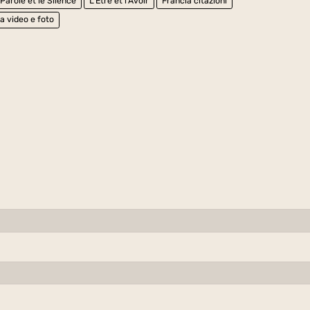
Parole et le Silence
L'Être et l'Avoir
Francia citazioni
a video e foto