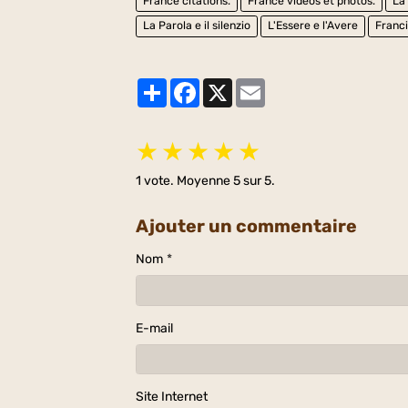
France citations.
France vidéos et photos.
La 
La Parola e il silenzio
L'Essere e l'Avere
Franci
Partager
Facebook
X
Email
★
★
★
★
★
1
vote. Moyenne
5
sur 5.
Ajouter un commentaire
Nom
E-mail
Site Internet