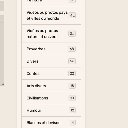
Peinture
72
Vidéos ou photos pays
454
et villes du monde
Vidéos ou photos
325
nature et univers
Proverbes
68
Divers
56
Contes
22
Arts divers
18
Civilisations
10
Humour
12
Blasons et devises
4