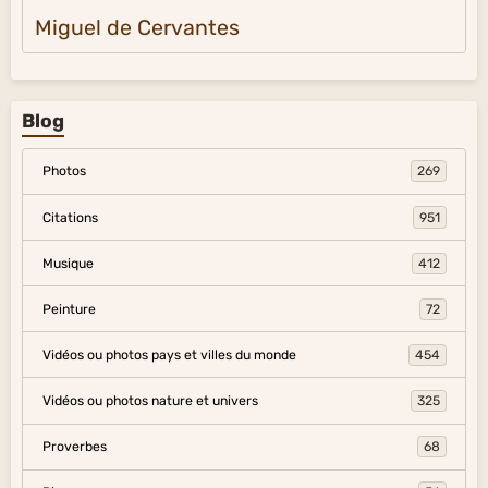
Miguel de Cervantes
Blog
Photos
269
Citations
951
Musique
412
Peinture
72
Vidéos ou photos pays et villes du monde
454
Vidéos ou photos nature et univers
325
Proverbes
68