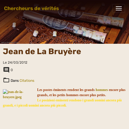
Chercheurs de vérités
Jean de La Bruyère
Le 24/03/2012
0
Dans
Citations
Les postes éminents rendent les grands
hommes
encore plus
grands, et les petits hommes encore plus petits.
Le posizioni eminenti rendono i grandi uomini ancora più
grandi, e i piccoli uomini ancora più piccoli.