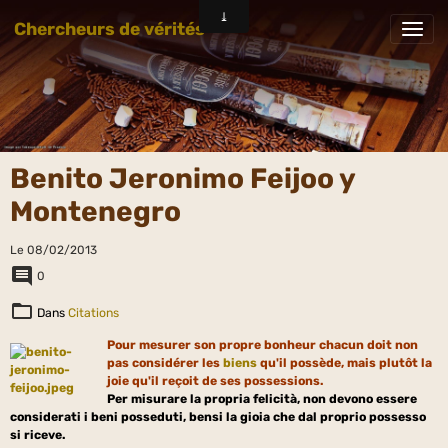
Chercheurs de vérités
Benito Jeronimo Feijoo y
Montenegro
Le 08/02/2013
0
Dans
Citations
Pour mesurer son propre bonheur chacun doit non
pas considérer les
biens
qu'il possède, mais plutôt la
joie qu'il reçoit de ses possessions.
Per misurare la propria felicità, non devono essere
considerati i beni posseduti, bensi la gioia che dal proprio possesso
si riceve.