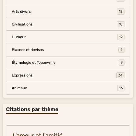
Arts divers
18
Civilisations
10
Humour
12
Blasons et devises
4
Étymologie et Toponymie
9
Expressions
34
Animaux
16
Citations par thème
L'amour et l'amitié