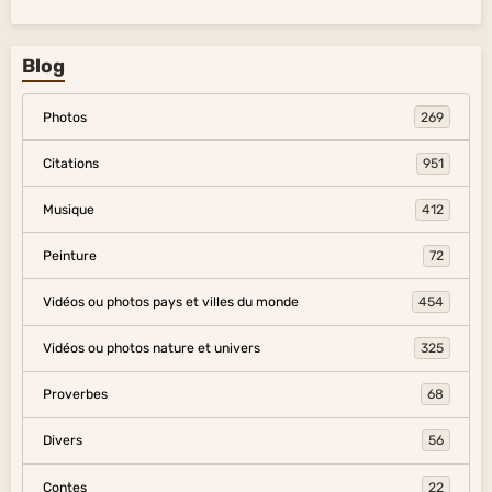
Blog
Photos
269
Citations
951
Musique
412
Peinture
72
Vidéos ou photos pays et villes du monde
454
Vidéos ou photos nature et univers
325
Proverbes
68
Divers
56
Contes
22