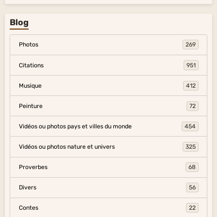
Blog
Photos
269
Citations
951
Musique
412
Peinture
72
Vidéos ou photos pays et villes du monde
454
Vidéos ou photos nature et univers
325
Proverbes
68
Divers
56
Contes
22