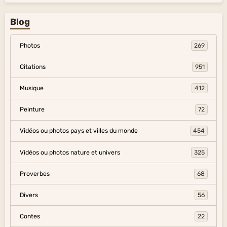
Blog
Photos
269
Citations
951
Musique
412
Peinture
72
Vidéos ou photos pays et villes du monde
454
Vidéos ou photos nature et univers
325
Proverbes
68
Divers
56
Contes
22