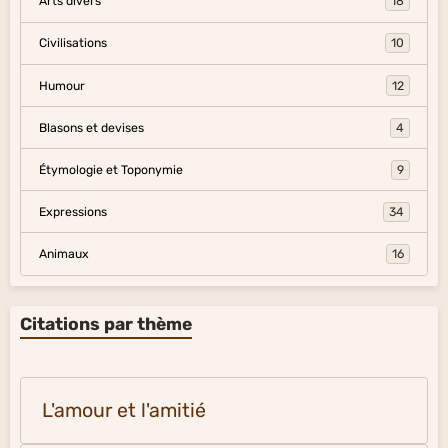
Arts divers
18
Civilisations
10
Humour
12
Blasons et devises
4
Étymologie et Toponymie
9
Expressions
34
Animaux
16
Citations par thème
L'amour et l'amitié