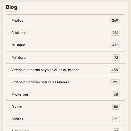
Blog
Photos
269
Citations
951
Musique
412
Peinture
72
Vidéos ou photos pays et villes du monde
454
Vidéos ou photos nature et univers
325
Proverbes
68
Divers
56
Contes
22