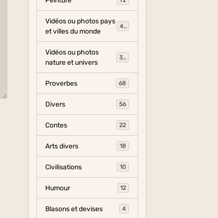
Peinture
72
Vidéos ou photos pays
454
et villes du monde
Vidéos ou photos
325
nature et univers
Proverbes
68
Divers
56
Contes
22
Arts divers
18
Civilisations
10
Humour
12
Blasons et devises
4