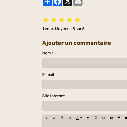
★
★
★
★
★
1
vote. Moyenne
5
sur 5.
Ajouter un commentaire
Nom
E-mail
Site Internet