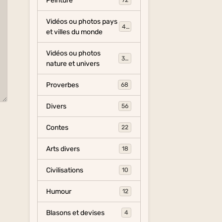
Peinture
72
Vidéos ou photos pays
454
et villes du monde
Vidéos ou photos
325
nature et univers
Proverbes
68
Divers
56
Contes
22
Arts divers
18
Civilisations
10
Humour
12
Blasons et devises
4