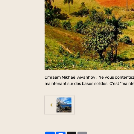
Omraam Mikhaël Aïvanhov : Ne vous contentez p
maintenant sur des bases solides. C'est "maint
Partager
Facebook
X
Email