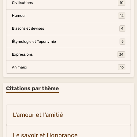
Civilisations
10
Humour
12
Blasons et devises
4
Étymologie et Toponymie
9
Expressions
34
Animaux
16
Citations par thème
L'amour et l'amitié
Le savoir et l'ignorance