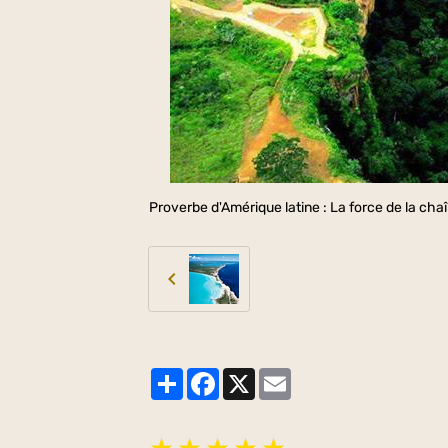
Proverbe d'Amérique latine : La force de la chaîn
Partager
Facebook
X
Email