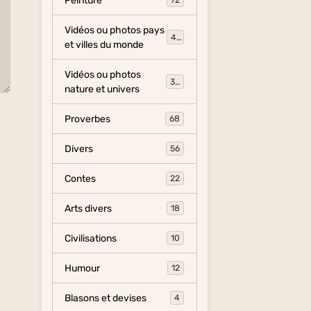
Peinture
72
Vidéos ou photos pays
454
et villes du monde
Vidéos ou photos
325
nature et univers
Proverbes
68
Divers
56
Contes
22
Arts divers
18
Civilisations
10
Humour
12
Blasons et devises
4