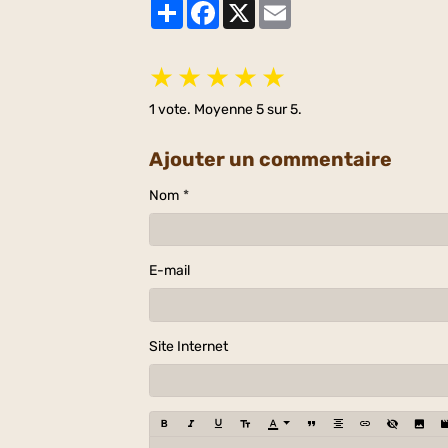
Partager
Facebook
X
Email
★
★
★
★
★
1
vote. Moyenne
5
sur 5.
Ajouter un commentaire
Nom
E-mail
Site Internet