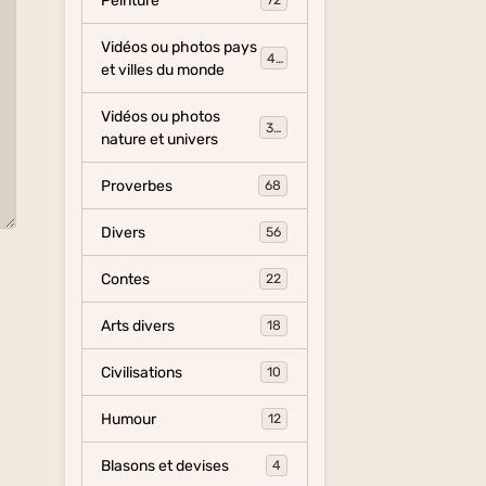
Peinture
72
Vidéos ou photos pays
454
et villes du monde
Vidéos ou photos
325
nature et univers
Proverbes
68
Divers
56
Contes
22
Arts divers
18
Civilisations
10
Humour
12
Blasons et devises
4