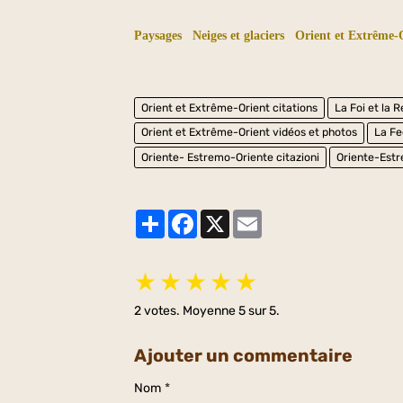
Paysages
Neiges et glaciers
Orient et Extrême-O
Orient et Extrême-Orient citations
La Foi et la R
Orient et Extrême-Orient vidéos et photos
La Fe
Oriente- Estremo-Oriente citazioni
Oriente-Estr
Partager
Facebook
X
Email
★
★
★
★
★
2
votes. Moyenne
5
sur 5.
Ajouter un commentaire
Nom