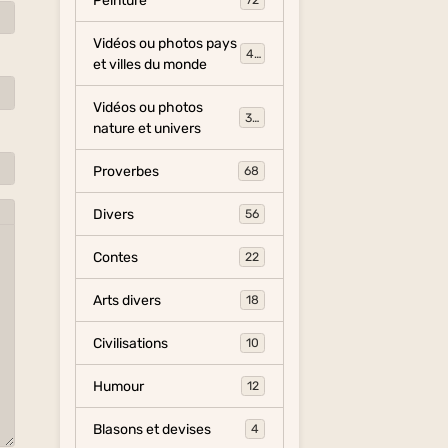
Peinture
72
Vidéos ou photos pays
454
et villes du monde
Vidéos ou photos
325
nature et univers
Proverbes
68
Divers
56
Contes
22
Arts divers
18
Civilisations
10
Humour
12
Blasons et devises
4