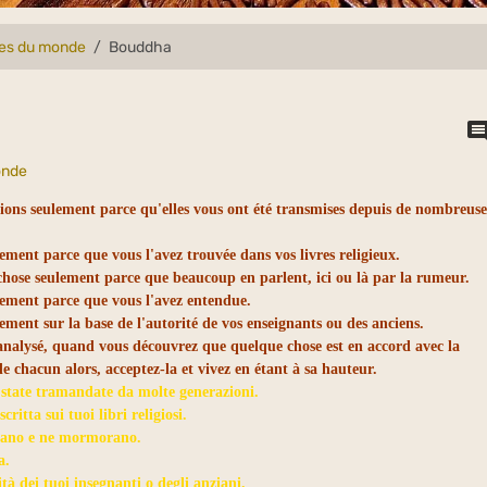
lles du monde
Bouddha
onde
tions seulement parce qu'elles vous ont été transmises depuis de nombreuse
ement parce que vous l'avez trouvée dans vos livres religieux.
chose seulement parce que beaucoup en parlent, ici ou là par la rumeur.
lement parce que vous l'avez entendue.
ement sur la base de l'autorité de vos enseignants ou des anciens.
 analysé, quand vous découvrez que quelque chose est en accord avec la
 de chacun alors, acceptez-la et vivez en étant à sa hauteur.
o state tramandate da molte generazioni.
ritta sui tuoi libri religiosi.
rlano e ne mormorano.
a.
tà dei tuoi insegnanti o degli anziani.