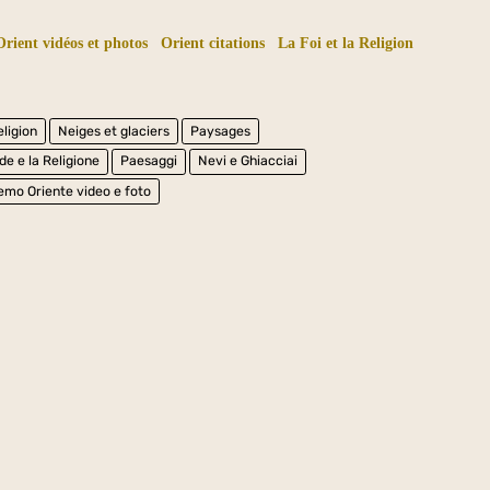
rient vidéos et photos
Orient citations
La Foi et la Religion
eligion
Neiges et glaciers
Paysages
de e la Religione
Paesaggi
Nevi e Ghiacciai
emo Oriente video e foto