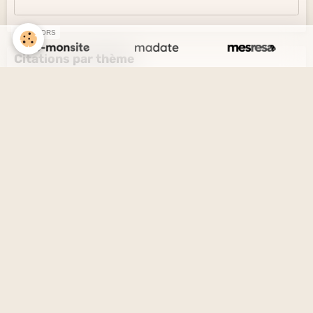
SPONSORS
Citations par thème
L'amour et l'amitié
Le savoir et l'ignorance
La vérité et le mensonge
Le désir et l'esprit
La solitude et la société