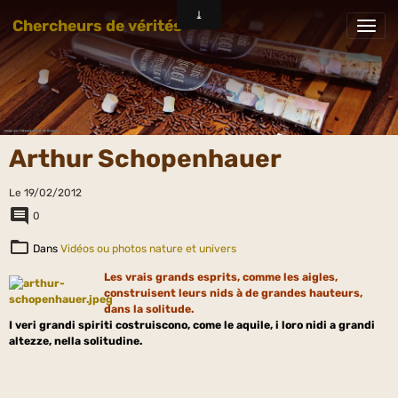
Chercheurs de vérités
Arthur Schopenhauer
Le 19/02/2012
0
Dans
Vidéos ou photos nature et univers
Les vrais grands esprits, comme les aigles,
construisent leurs nids à de grandes hauteurs,
dans la solitude.
I veri grandi spiriti costruiscono, come le aquile, i loro nidi a grandi
altezze, nella solitudine.