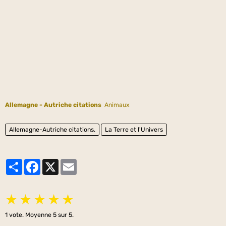
Allemagne - Autriche citations
Animaux
Allemagne-Autriche citations.
La Terre et l'Univers
Partager
Facebook
X
Email
★
★
★
★
★
1
vote. Moyenne
5
sur 5.