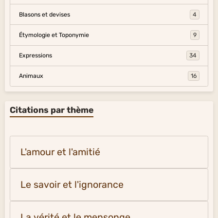
Blasons et devises
4
Étymologie et Toponymie
9
Expressions
34
Animaux
16
Citations par thème
L'amour et l'amitié
Le savoir et l'ignorance
La vérité et le mensonge