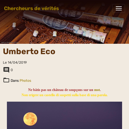
Chercheurs de vérités
Umberto Eco
Le 14/04/2019
0
Dans
Photos
Ne bâtis pas un château de
soupçons
sur un
mot
.
Non erigere un castello di sospetti sulla base di una parola.