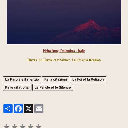
Pleine lune, Dolomites - Italie
Divers
La Parole et le Silence
La Foi et la Religion
La Parola e il silenzio
Italia citazioni
La Foi et la Religion
Italie citations.
La Parole et le Silence
Partager
Facebook
X
Email
★
★
★
★
★