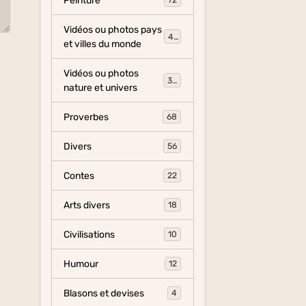
Peinture
72
Vidéos ou photos pays
454
et villes du monde
Vidéos ou photos
325
nature et univers
Proverbes
68
Divers
56
Contes
22
Arts divers
18
Civilisations
10
Humour
12
Blasons et devises
4