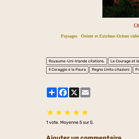
Ch
Paysages
Orient et Extrême-Orient vidéo
Royaume-Uni-Irlande citations.
Le Courage et l
Il Coraggio e la Paura
Regno Unito citazioni
P
Partager
Facebook
X
Email
★
★
★
★
★
1
vote. Moyenne
5
sur 5.
Ajouter un commentaire