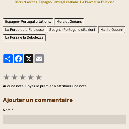
Mers et océans
Espagne-Portugal citations
La Force et la Faiblesse
Espagne-Portugal citations.
Mers et Océans
La Force et la Faiblesse
Spagna-Portogallo citazioni
Mari e Oceani
La Forza e la Debolezza
Partager
Facebook
X
Email
★
★
★
★
★
Aucune note. Soyez le premier à attribuer une note !
Ajouter un commentaire
Nom