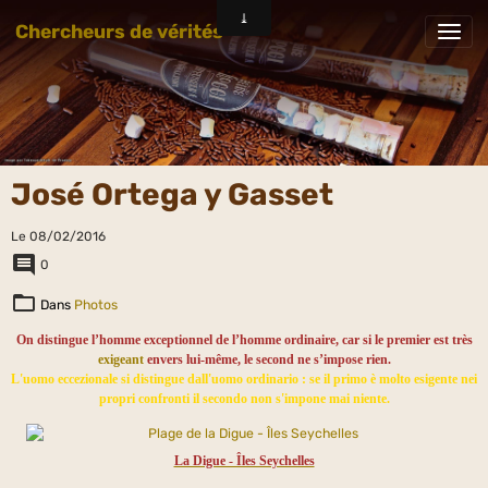
Chercheurs de vérités
José Ortega y Gasset
Le 08/02/2016
0
Dans
Photos
On distingue l’homme exceptionnel de l’homme ordinaire, car si le premier est très
exigeant
envers lui-même, le second ne s’impose rien.
L'uomo eccezionale si distingue dall'uomo ordinario : se il primo è molto esigente nei
propri confronti il secondo non s'impone mai niente.
La Digue - Îles Seychelles