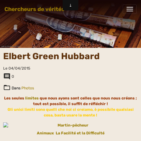
Chercheurs de vérités
Elbert Green Hubbard
Le 04/04/2015
0
Dans
Photos
Les seules
limites
que nous ayons sont celles que nous nous créons ;
tout est possible, il suffit de réfléchir !
Gli unici limiti sono quelli che noi ci creiamo, è possibile qualsiasi
cosa, basta usare la mente !
Animaux
La Facilité et la Difficulté