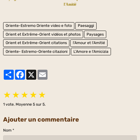
l'Amitié
Oriente-Estremo Oriente video e foto
Paesaggi
Orient et Extrême-Orient vidéos et photos
Paysages
Orient et Extrême-Orient citations
l'Amour et l'Amitié
Oriente- Estremo-Oriente citazioni
L'Amore e l'Amicizia
Partager
Facebook
X
Email
★
★
★
★
★
1
vote. Moyenne
5
sur 5.
Ajouter un commentaire
Nom