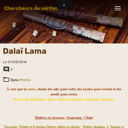
Chercheurs de vérités
Dalaï Lama
Le 01/09/2014
0
Dans
Photos
À ceux que tu
aimes
, donne des ailes pour voler, des racines pour revenir et des
motifs pour rester.
Dona a chi ami ali per volare, radici per tornare e motivi per rimanere.
Rizières en terrasses, Yuanyang - Chine
Paysages
Orient et Extrême-Orient vidéos et photos
Orient citations
L'Amour et