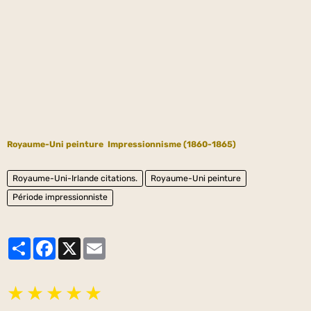
Royaume-Uni peinture
Impressionnisme (1860-1865)
Royaume-Uni-Irlande citations.
Royaume-Uni peinture
Période impressionniste
Partager
Facebook
X
Email
★
★
★
★
★