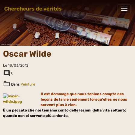
Chercheurs de vérités
Oscar Wilde
Le 18/03/2012
0
Dans
Peinture
Il est dommage que nous tenions compte des
leçons de la vie seulement lorsqu'elles ne nous
servent plus à rien.
È un peccato che noi teniamo conto delle lezioni della vita soltanto
quando non ci servono più a niente.