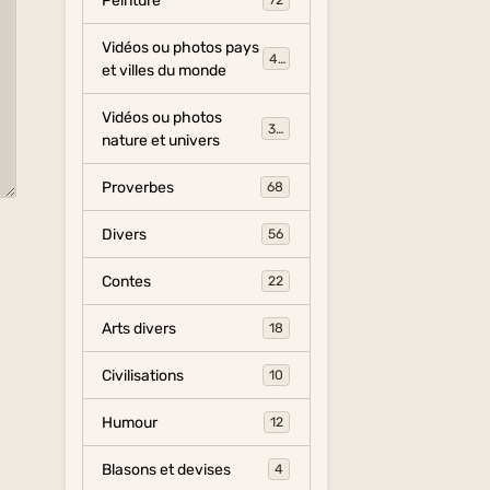
Peinture
72
Vidéos ou photos pays
454
et villes du monde
Vidéos ou photos
325
nature et univers
Proverbes
68
Divers
56
Contes
22
Arts divers
18
Civilisations
10
Humour
12
Blasons et devises
4