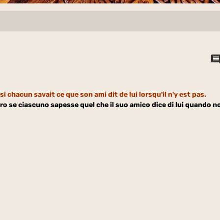
i chacun savait ce que son ami dit de lui lorsqu'il n'y est pas.
o se ciascuno sapesse quel che il suo amico dice di lui quando n