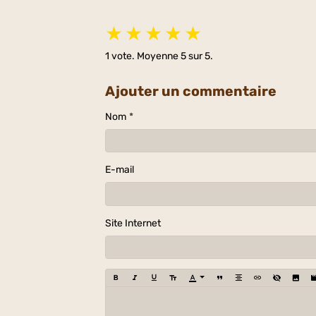
★
★
★
★
★
1
vote. Moyenne
5
sur 5.
Ajouter un commentaire
Nom
E-mail
Site Internet