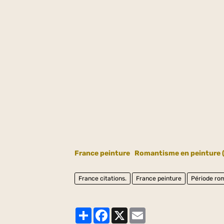
France peinture
Romantisme en peinture (
France citations.
France peinture
Période ro
Partager
Facebook
X
Email