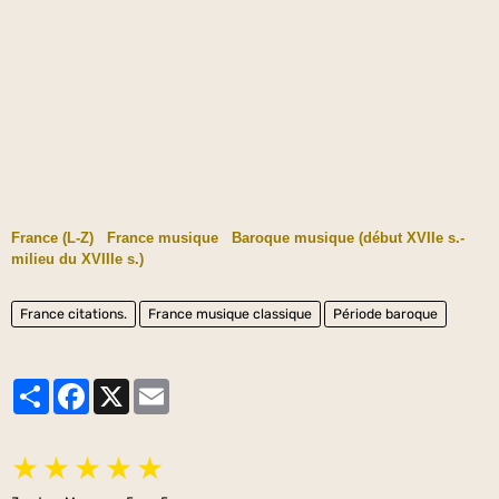
France (L-Z)
France musique
Baroque musique (début XVIIe s.-
milieu du XVIIIe s.)
France citations.
France musique classique
Période baroque
Partager
Facebook
X
Email
★
★
★
★
★