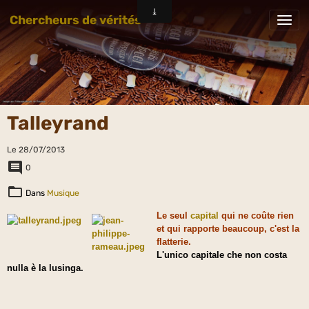
Chercheurs de vérités
Talleyrand
Le 28/07/2013
0
Dans
Musique
Le seul
capital
qui ne coûte rien
et qui rapporte beaucoup, c'est la
flatterie.
L'unico capitale che non costa
nulla è la lusinga.