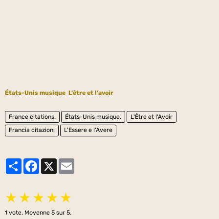
États-Unis musique
L'être et l'avoir
France citations.
États-Unis musique.
L'Être et l'Avoir
Francia citazioni
L'Essere e l'Avere
Partager
Facebook
X
Email
★
★
★
★
★
1
vote. Moyenne
5
sur 5.