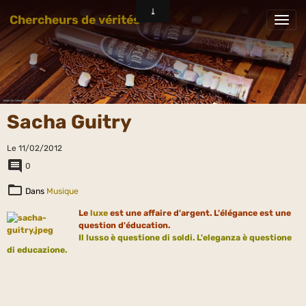
Chercheurs de vérités
Sacha Guitry
Le 11/02/2012
0
Dans
Musique
Le
luxe
est une affaire d'argent. L'élégance est une
question d'éducation.
I
l lusso è questione di soldi. L'eleganza è questione
di educazione.