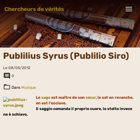
Chercheurs de vérités
Publilius Syrus (Publilio Siro)
Le 08/05/2012
0
Dans
Musique
Le
sage
est maître de son
cœur
, le sot en revanche,
en est l'esclave.
Il saggio comanda il proprio cuore, lo stolto invece
ne è schiavo.