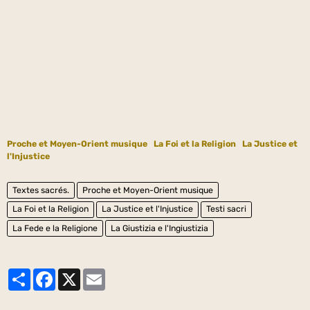
Proche et Moyen-Orient musique
La Foi et la Religion
La Justice et
l'Injustice
Textes sacrés.
Proche et Moyen-Orient musique
La Foi et la Religion
La Justice et l'Injustice
Testi sacri
La Fede e la Religione
La Giustizia e l'Ingiustizia
Partager
Facebook
X
Email