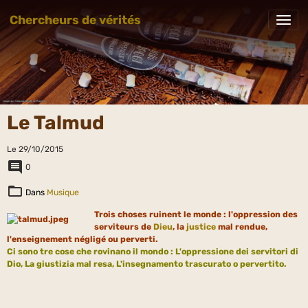
Chercheurs de vérités
Le Talmud
Le 29/10/2015
0
Dans
Musique
Trois choses ruinent le monde : l'oppression des
serviteurs de
Dieu
, la
justice
mal rendue,
l'enseignement négligé ou perverti.
Ci sono tre cose che rovinano il mondo : L'oppressione dei servitori di
Dio, La giustizia mal resa, L'insegnamento trascurato o pervertito.