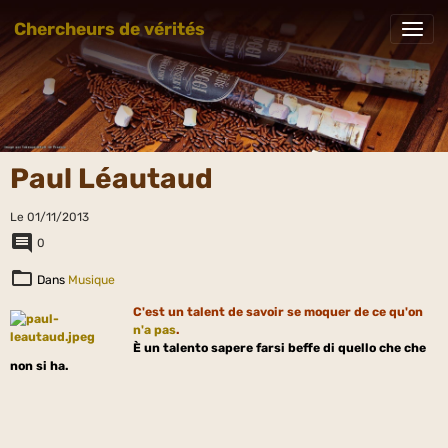
Chercheurs de vérités
Paul Léautaud
Le 01/11/2013
0
Dans
Musique
C'est un talent de savoir se moquer de ce qu'on
n'a pas
.
È un talento sapere farsi beffe di quello che che
non si ha.