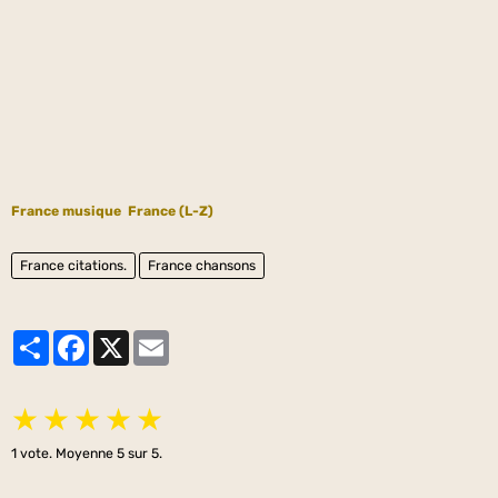
France musique
France (L-Z)
France citations.
France chansons
Partager
Facebook
X
Email
★
★
★
★
★
1
vote. Moyenne
5
sur 5.