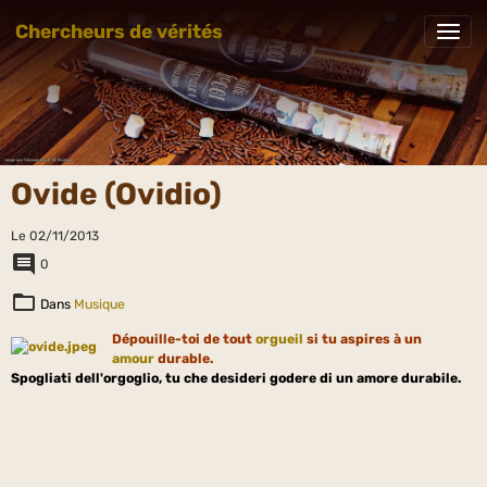
Chercheurs de vérités
Ovide (Ovidio)
Le 02/11/2013
0
Dans
Musique
Dépouille-toi de tout
orgueil
si tu aspires à un
amour
durable.
Spogliati dell'orgoglio, tu che desideri godere di un amore durabile.