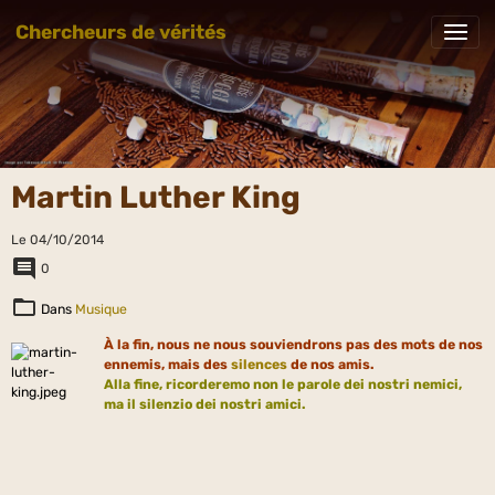
Chercheurs de vérités
Martin Luther King
Le 04/10/2014
0
Dans
Musique
À la fin, nous ne nous souviendrons pas des mots de nos
ennemis, mais des
silences
de nos amis.
Alla fine, ricorderemo non le parole dei nostri nemici,
ma il silenzio dei nostri amici.