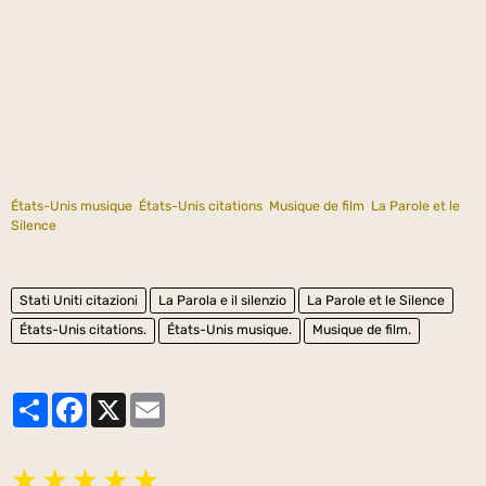
États-Unis musique
États-Unis citations
Musique de film
La Parole et le
Silence
Stati Uniti citazioni
La Parola e il silenzio
La Parole et le Silence
États-Unis citations.
États-Unis musique.
Musique de film.
Partager
Facebook
X
Email
★
★
★
★
★