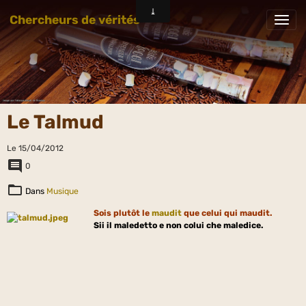
Chercheurs de vérités
Le Talmud
Le 15/04/2012
0
Dans
Musique
Sois plutôt le
maudit
que celui qui maudit.
Sii il maledetto e non colui che maledice.