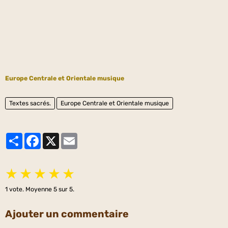
Europe Centrale et Orientale musique
Textes sacrés.
Europe Centrale et Orientale musique
Partager
Facebook
X
Email
★
★
★
★
★
1
vote. Moyenne
5
sur 5.
Ajouter un commentaire