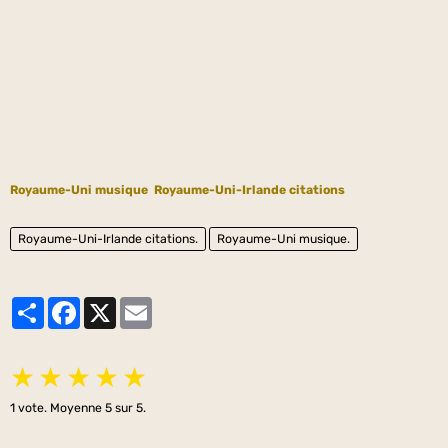
Royaume-Uni musique
Royaume-Uni-Irlande citations
Royaume-Uni-Irlande citations.
Royaume-Uni musique.
Partager
Facebook
X
Email
★
★
★
★
★
1
vote. Moyenne
5
sur 5.