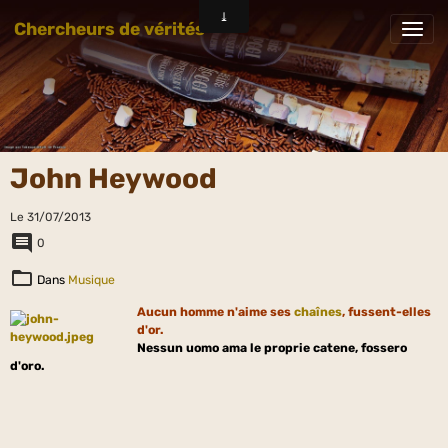
Chercheurs de vérités
John Heywood
Le 31/07/2013
0
Dans
Musique
Aucun homme n'aime ses
chaînes
, fussent-elles
d'or.
Nessun uomo ama le proprie catene, fossero
d'oro.