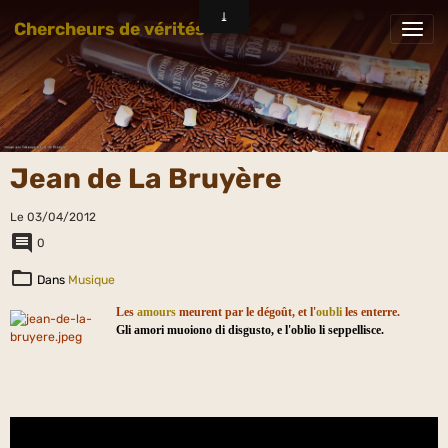
Chercheurs de vérités
Jean de La Bruyère
Le 03/04/2012
0
Dans
Musique
Les
amours
meurent par le dégoût, et l'
oubli
les enterre.
Gli amori muoiono di disgusto, e l'oblio li seppellisce.