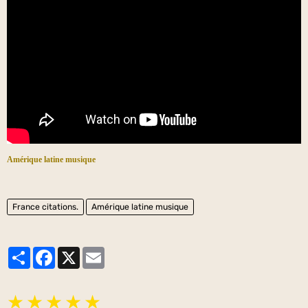
Amérique latine musique
France citations.
Amérique latine musique
Partager
Facebook
X
Email
★
★
★
★
★