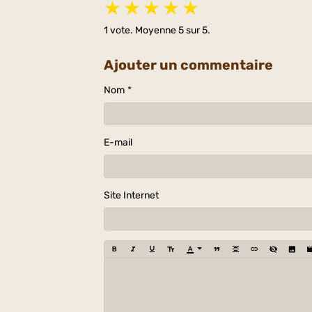
★
★
★
★
★
1
vote. Moyenne
5
sur 5.
Ajouter un commentaire
Nom
E-mail
Site Internet