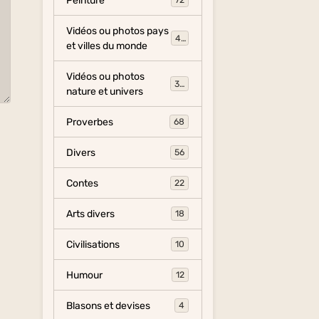
Peinture
72
Vidéos ou photos pays
454
et villes du monde
Vidéos ou photos
325
nature et univers
Proverbes
68
Divers
56
Contes
22
Arts divers
18
Civilisations
10
Humour
12
Blasons et devises
4