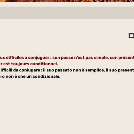
lus difficiles à conjuguer : son passé n’est pas simple, son présen
ur est toujours conditionnel.
ifficili da coniugare : il suo passato non è semplice, il suo presen
turo non è che un condizionale.