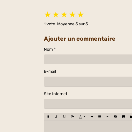
★
★
★
★
★
1
vote. Moyenne
5
sur 5.
Ajouter un commentaire
Nom
E-mail
Site Internet