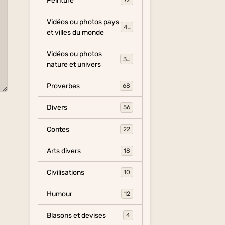
Peinture
72
Vidéos ou photos pays
454
et villes du monde
Vidéos ou photos
325
nature et univers
Proverbes
68
Divers
56
Contes
22
Arts divers
18
Civilisations
10
Humour
12
Blasons et devises
4