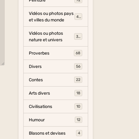
Peinture
72
Vidéos ou photos pays
454
et villes du monde
Vidéos ou photos
325
nature et univers
Proverbes
68
Divers
56
Contes
22
Arts divers
18
Civilisations
10
Humour
12
Blasons et devises
4