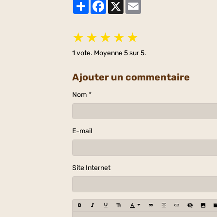
Partager
Facebook
X
Email
★
★
★
★
★
1
vote. Moyenne
5
sur 5.
Ajouter un commentaire
Nom
E-mail
Site Internet