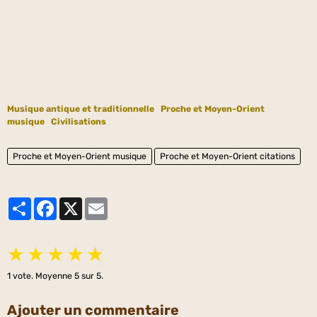
Musique antique et traditionnelle
Proche et Moyen-Orient
musique
Civilisations
Proche et Moyen-Orient musique
Proche et Moyen-Orient citations
Partager
Facebook
X
Email
★
★
★
★
★
1
vote. Moyenne
5
sur 5.
Ajouter un commentaire