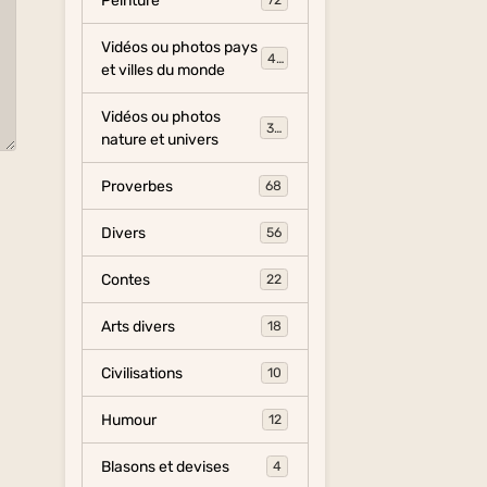
Peinture
72
Vidéos ou photos pays
454
et villes du monde
Vidéos ou photos
325
nature et univers
Proverbes
68
Divers
56
Contes
22
Arts divers
18
Civilisations
10
Humour
12
Blasons et devises
4