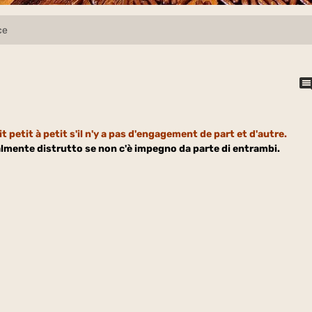
ce
t petit à petit s'il n'y a pas d'engagement de part et d'autre.
almente distrutto se non c'è impegno da parte di entrambi.