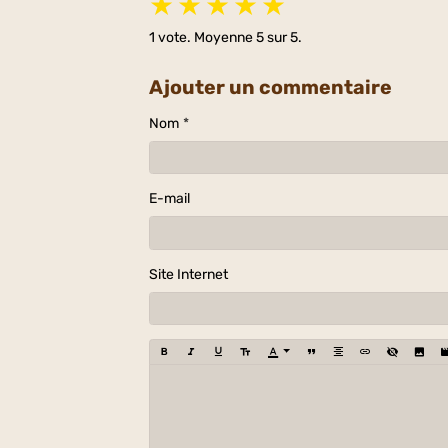
★
★
★
★
★
1
vote. Moyenne
5
sur 5.
Ajouter un commentaire
Nom
E-mail
Site Internet