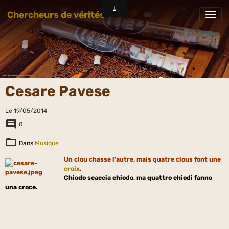
Chercheurs de vérités
Cesare Pavese
Le 19/05/2014
0
Dans
Musique
Un clou chasse l'autre, mais quatre clous font une
croix
.
Chiodo scaccia chiodo, ma quattro chiodi fanno
una croce.