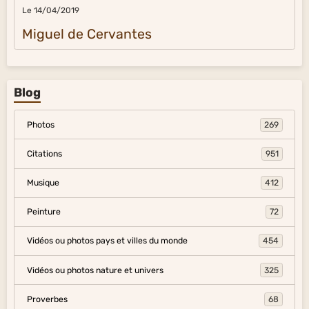
Le 14/04/2019
Miguel de Cervantes
Blog
Photos
269
Citations
951
Musique
412
Peinture
72
Vidéos ou photos pays et villes du monde
454
Vidéos ou photos nature et univers
325
Proverbes
68