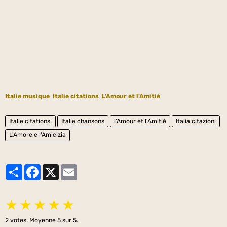
Italie musique
Italie citations
L'Amour et l'Amitié
Italie citations.
Italie chansons
l'Amour et l'Amitié
Italia citazioni
L'Amore e l'Amicizia
Partager
Facebook
X
Email
★
★
★
★
★
2
votes. Moyenne
5
sur 5.