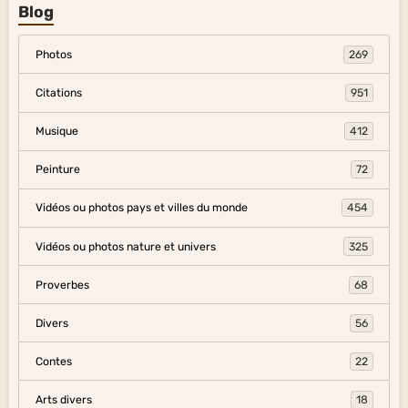
Blog
Photos
269
Citations
951
Musique
412
Peinture
72
Vidéos ou photos pays et villes du monde
454
Vidéos ou photos nature et univers
325
Proverbes
68
Divers
56
Contes
22
Arts divers
18