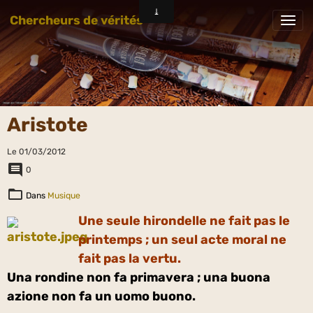
Chercheurs de vérités
Aristote
Le 01/03/2012
0
Dans
Musique
Une seule hirondelle ne fait pas le
printemps ; un seul acte moral ne
fait pas la vertu.
Una rondine non fa primavera ; una buona
azione non fa un uomo buono.