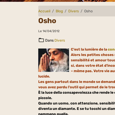
Accueil
Blog
Divers
Osho
Osho
Le 14/04/2012
Dans
Divers
C'est la lumière de la
con
Alors les petites choses
sensibilité et amour touc
si, dans votre état d'inc
– même pas. Votre vie a
lucide.
Les gens partout dans le monde se demandent 
vous avez perdu l'outil qui permet de le trou
È la luce della consapevolezza che rende le 
piccole.
Quando un uomo, con attenzione, sensibili
diventa un diamante. E se tu tocchi un dia
nemmeno quella.