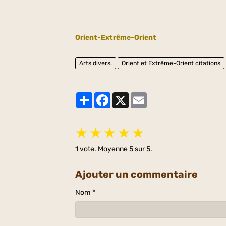
Orient-Extrême-Orient
Arts divers.
Orient et Extrême-Orient citations
Partager
Facebook
X
Email
★
★
★
★
★
1
vote. Moyenne
5
sur 5.
Ajouter un commentaire
Nom