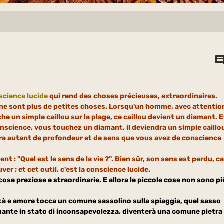
science lucide
qui rend des choses précieuses, extraordinaires.
 ne sont plus de petites choses. Lorsqu'un homme, avec attentio
he un simple caillou sur la plag
e, ce caillou devient un diamant. E
onscience, vous touchez un diamant, il deviendra un simple caillo
ura autant de profondeur et de sens que vous avez de conscience
: "Quel est le sens de la vie ?". Bien sûr, son sens est perdu, ca
ver ; et cet outil, c'est la conscience lucide.
cose preziose e straordinarie. E allora le piccole cose non sono pi
tà e amore tocca un comune sassolino sulla spiaggia, quel sasso
mante in stato di inconsapevolezza, diventerà una comune pietra