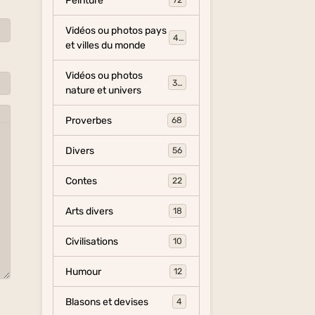
Peinture
72
Vidéos ou photos pays
454
et villes du monde
Vidéos ou photos
325
nature et univers
Proverbes
68
Divers
56
Contes
22
Arts divers
18
Civilisations
10
Humour
12
Blasons et devises
4