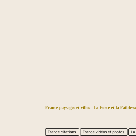
France paysages et villes
La Force et la Faibless
France citations.
France vidéos et photos.
La