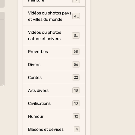
Peinture
72
Vidéos ou photos pays
454
et villes du monde
Vidéos ou photos
325
nature et univers
Proverbes
68
Divers
56
Contes
22
Arts divers
18
Civilisations
10
Humour
12
Blasons et devises
4