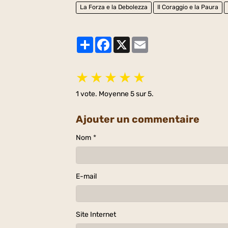
La Forza e la Debolezza
Il Coraggio e la Paura
Partager
Facebook
X
Email
★
★
★
★
★
1
vote. Moyenne
5
sur 5.
Ajouter un commentaire
Nom
E-mail
Site Internet