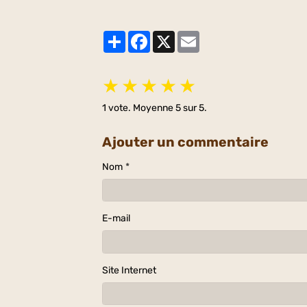
Partager
Facebook
X
Email
★
★
★
★
★
1
vote. Moyenne
5
sur 5.
Ajouter un commentaire
Nom
E-mail
Site Internet