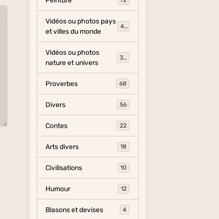
Peinture
72
Vidéos ou photos pays
454
et villes du monde
Vidéos ou photos
325
nature et univers
Proverbes
68
Divers
56
Contes
22
Arts divers
18
Civilisations
10
Humour
12
Blasons et devises
4