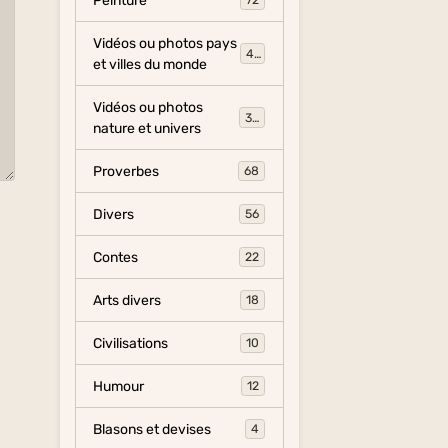
Peinture
72
Vidéos ou photos pays
454
et villes du monde
Vidéos ou photos
325
nature et univers
Proverbes
68
Divers
56
Contes
22
Arts divers
18
Civilisations
10
Humour
12
Blasons et devises
4