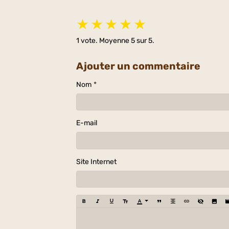
★
★
★
★
★
1
vote. Moyenne
5
sur 5.
Ajouter un commentaire
Nom
E-mail
Site Internet