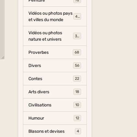
Peinture
72
Vidéos ou photos pays
454
et villes du monde
Vidéos ou photos
325
nature et univers
Proverbes
68
Divers
56
Contes
22
Arts divers
18
Civilisations
10
Humour
12
Blasons et devises
4