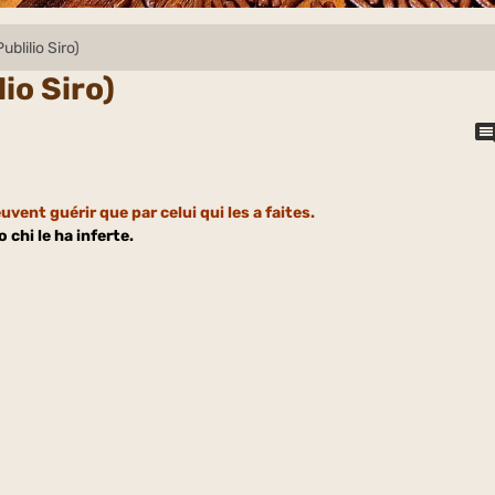
ublilio Siro)
lio Siro)
vent guérir que par celui qui les a faites.
 chi le ha inferte.