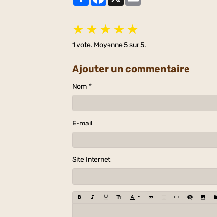
★
★
★
★
★
1
vote. Moyenne
5
sur 5.
Ajouter un commentaire
Nom
E-mail
Site Internet