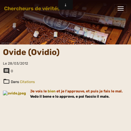
Chercheurs de vérités
Ovide (Ovidio)
Le 28/03/2012
0
Dans
Citations
Je vois le
bien
et je l'approuve, et puis je fais le mal.
Vedo il bene e lo approvo, e poi faccio il male.