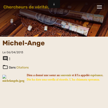
Chercheurs de vérités
Michel-Ange
Le 06/04/2013
1
Dans
Citations
Dieu a donné une soeur au
souvenir
et il l'a appelée
espérance
.
Dio ha dato una sorella al ricordo. L'ha chiamata speranza.