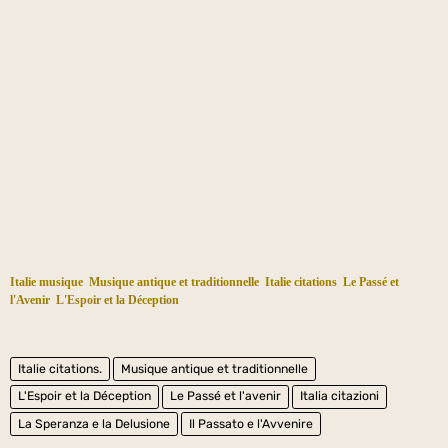
Italie musique
Musique antique et traditionnelle
Italie citations
Le Passé et
l'Avenir
L'Espoir et la Déception
Italie citations.
Musique antique et traditionnelle
L'Espoir et la Déception
Le Passé et l'avenir
Italia citazioni
La Speranza e la Delusione
Il Passato e l'Avvenire