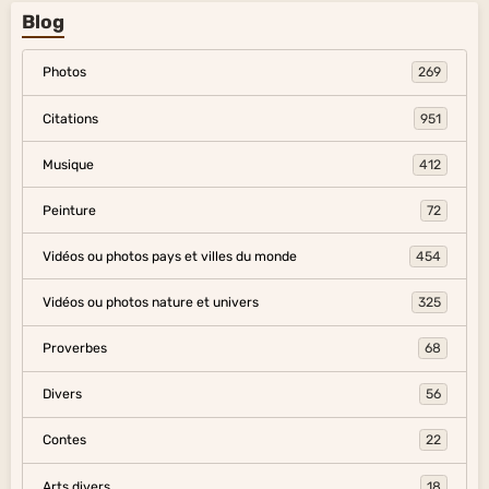
Blog
Photos
269
Citations
951
Musique
412
Peinture
72
Vidéos ou photos pays et villes du monde
454
Vidéos ou photos nature et univers
325
Proverbes
68
Divers
56
Contes
22
Arts divers
18