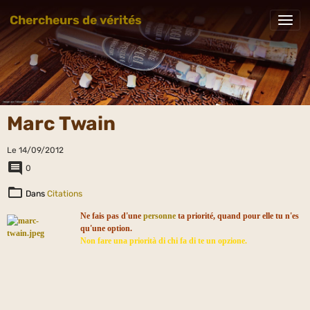
Chercheurs de vérités
Marc Twain
Le 14/09/2012
0
Dans
Citations
Ne fais pas d'une
personne
ta priorité, quand pour elle tu n'es
qu'une option.
Non fare una priorità di chi fa di te un opzione.