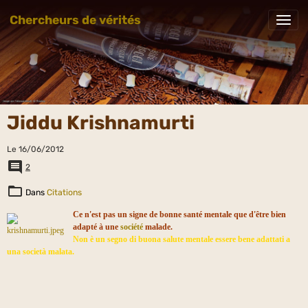
Chercheurs de vérités
Jiddu Krishnamurti
Le 16/06/2012
2
Dans
Citations
Ce n'est pas un signe de bonne santé mentale que d'être bien
adapté à une
société
malade.
Non è un segno di buona salute mentale essere bene adattati a
una società malata.