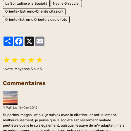
La Solitudine e la Società
Nevi e Ghiacciai
Oriente- Estremo-Oriente citazioni
Oriente-Estremo Oriente video e foto
Partager
Facebook
X
Email
★
★
★
★
★
1
vote. Moyenne
5
sur 5.
Commentaires
1
Pati
Le 16/06/2012
Superbes images.. et oui, je suis ok avec la citation.. et actuellement,
malheureusement, je pense que la société est réellement malade........
peut être que je le suis également, puisque j'essaye de m'y adapter.. mais
en même temps, je ne le suis pas trop, puisque je n'y parviens pas.....