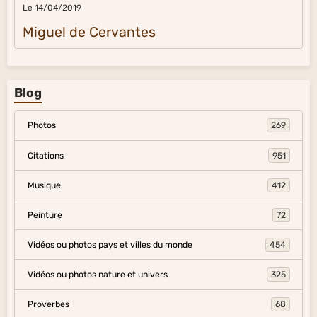
Le 14/04/2019
Miguel de Cervantes
Blog
Photos
269
Citations
951
Musique
412
Peinture
72
Vidéos ou photos pays et villes du monde
454
Vidéos ou photos nature et univers
325
Proverbes
68