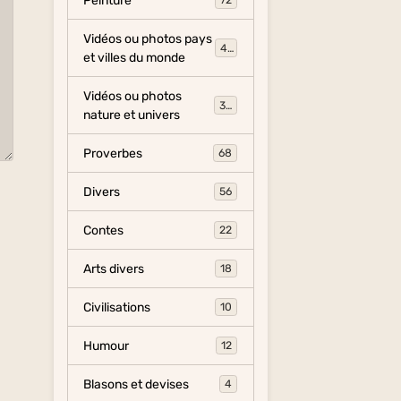
Peinture
72
Vidéos ou photos pays
454
et villes du monde
Vidéos ou photos
325
nature et univers
Proverbes
68
Divers
56
Contes
22
Arts divers
18
Civilisations
10
Humour
12
Blasons et devises
4