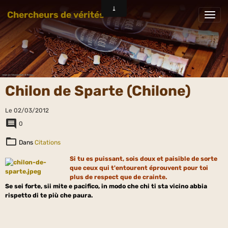
Chercheurs de vérités
Chilon de Sparte (Chilone)
Le 02/03/2012
0
Dans
Citations
Si tu es puissant, sois doux et paisible de sorte
que ceux qui t'entourent éprouvent pour toi
plus de respect que de crainte.
Se sei forte, sii mite e pacifico, in modo che chi ti sta vicino abbia
rispetto di te più che paura.