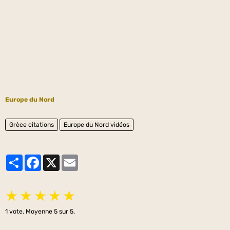
Europe du Nord
Grèce citations
Europe du Nord vidéos
Partager
Facebook
X
Email
★
★
★
★
★
1
vote. Moyenne
5
sur 5.